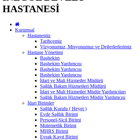
HASTANESİ
Kurumsal
Hastanemiz
Tarihçemiz
Vizyonumuz, Misyonumuz ve Değerlerlerimiz
Hastane Yönetimi
Başhekim
Başhekim Yardımcısı
Başhekim Yardımcısı
Başhekim Yardımcısı
İdari ve Mali Hizmetler Müdürü
Sağlık Bakım Hizmetleri Müdürü
İdari ve Mali Hizmetler Müdür Yardımcıları
Sağlık Bakım Hizmetleri Müdür Yardımcısı
İdari Birimler
Sağlık Kurulu ( Heyet )
Evde Sağlık Birimi
Personel-Sicil Birimi
Mutemetlik Birimi
MHRS Birimi
Evrak Kayıt Birimi