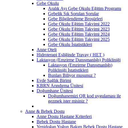
Gebe Okulu
Aralık Ayı Gebe Okulu Eğitim Programı
Gebelik Sık Sorulan Sorular
Gebe Bilgilendirme Broşürleri
Gebe Okulu Eğitim Takvimi 2022
Gebe Okulu Eğitim Takvimi 2023
Gebe Okulu Eğitim Takvimi 2024
Gebe Okulu Eğitim Takvimi 2025
Gebe Okulu İstatistikleri
Anne Oteli
Hidroterapi Eşliğinde Travay ( HET )
Laktasyon (Emzirme Danışmanlığı) Polikliniği
Laktasyon (Emzirme Danışmanlığı)
Polikliniği İstatistikleri
Bunları Biliyor musunuz ?
Evde Sağlık Birimi
KBRN Arındırma Ünitesi
Doğumhane Ünitesi
Doğumhanemizi QR kod uygulaması ile
gezmek ister misiniz ?
Anne & Bebek Dostu
Anne Dostu Hastane Kriterleri
Bebek Dostu Hastane
Yenidoğan Yoğun Bakım Bebek Dostu Hastane