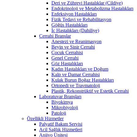
Deri ve Zührevi Hastalıklar (Cildiye)
Endokrinoloji ve Metabolizma Hastalıkları
Enfeksiyon Hastalıkları
Fizik Tedavi ve Rehabilitasyon
Göğüs Hastalıkları
İç Hastalıkları (Dahiliye)
Cerrahi Branşlar
Anestezi ve Reanimasyon
Beyin ve Sinir Cerrahi
Çocuk Cerrahisi
Genel Cerrahi
Göz Hastalıkları
Kadın Hastalıkları ve Doğum
Kalp ve Damar Cerrahisi
Kulak Burun Boğaz Hastalıkları
Ortopedi ve Travmatoloji
Plastik, Rekonstrüktif ve Estetik Cerrahi
Laboratuvar Branşları
Biyokimya
Mikrobiyoloji
Patoloji
Özellikli Hizmetler
Palyatif Bakım Servisi
Acil Sağlık Hizmetleri
Anjiyo Ünitesi