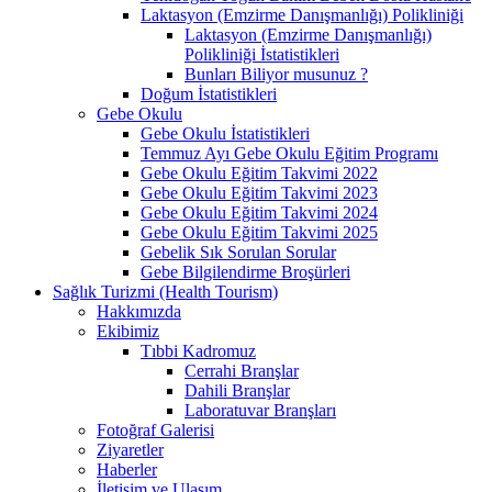
Laktasyon (Emzirme Danışmanlığı) Polikliniği
Laktasyon (Emzirme Danışmanlığı)
Polikliniği İstatistikleri
Bunları Biliyor musunuz ?
Doğum İstatistikleri
Gebe Okulu
Gebe Okulu İstatistikleri
Temmuz Ayı Gebe Okulu Eğitim Programı
Gebe Okulu Eğitim Takvimi 2022
Gebe Okulu Eğitim Takvimi 2023
Gebe Okulu Eğitim Takvimi 2024
Gebe Okulu Eğitim Takvimi 2025
Gebelik Sık Sorulan Sorular
Gebe Bilgilendirme Broşürleri
Sağlık Turizmi (Health Tourism)
Hakkımızda
Ekibimiz
Tıbbi Kadromuz
Cerrahi Branşlar
Dahili Branşlar
Laboratuvar Branşları
Fotoğraf Galerisi
Ziyaretler
Haberler
İletişim ve Ulaşım