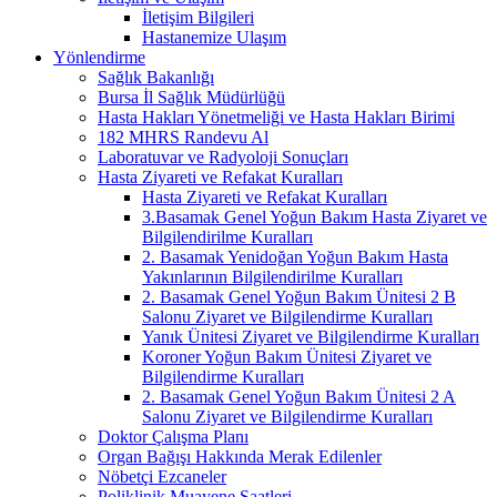
İletişim Bilgileri
Hastanemize Ulaşım
Yönlendirme
Sağlık Bakanlığı
Bursa İl Sağlık Müdürlüğü
Hasta Hakları Yönetmeliği ve Hasta Hakları Birimi
182 MHRS Randevu Al
Laboratuvar ve Radyoloji Sonuçları
Hasta Ziyareti ve Refakat Kuralları
Hasta Ziyareti ve Refakat Kuralları
3.Basamak Genel Yoğun Bakım Hasta Ziyaret ve
Bilgilendirilme Kuralları
2. Basamak Yenidoğan Yoğun Bakım Hasta
Yakınlarının Bilgilendirilme Kuralları
2. Basamak Genel Yoğun Bakım Ünitesi 2 B
Salonu Ziyaret ve Bilgilendirme Kuralları
Yanık Ünitesi Ziyaret ve Bilgilendirme Kuralları
Koroner Yoğun Bakım Ünitesi Ziyaret ve
Bilgilendirme Kuralları
2. Basamak Genel Yoğun Bakım Ünitesi 2 A
Salonu Ziyaret ve Bilgilendirme Kuralları
Doktor Çalışma Planı
Organ Bağışı Hakkında Merak Edilenler
Nöbetçi Ezcaneler
Poliklinik Muayene Saatleri