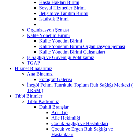
Hasta Hakları Birimi
Sosyal Hizmetler Birimi
İletişim ve Tanıtım Birimi
İstatistik Birimi
Organizasyon Şeması
Kalite Yönetim Birimi
Kalite Yönetim Birimi
Kalite Yönetim Birimi Organizasyon Şeması
Kalite Yönetim Birimi Çalışmaları
İş Sağlığı ve Güvenliği Politikamız
TGAP
Hizmet Binalarımız
Ana Binamız
Fotoğraf Galerisi
İnegöl Fehmi Tanrıkulu Toplum Ruh Sağlığı Merkezi (
TRSM )
Tıbbi Birimler
Tıbbi Kadromuz
Dahili Branşlar
Acil Tıp
Aile Hekimliği
Çocuk Sağlığı ve Hastalıkları
Çocuk ve Ergen Ruh Sağlığı ve
Hastalıkları