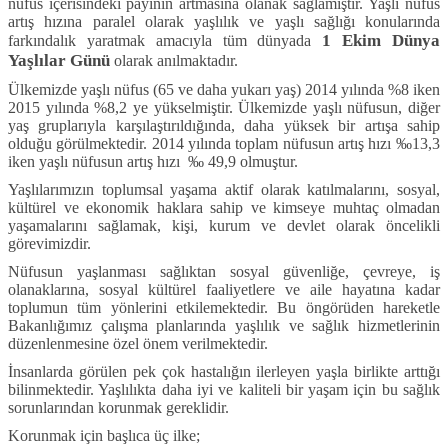
nüfus içerisindeki payının artmasına olanak sağlamıştır. Yaşlı nüfus
artış hızına paralel olarak yaşlılık ve yaşlı sağlığı konularında
1 Ekim Dünya
farkındalık yaratmak amacıyla tüm dünyada
Yaşlılar Günü
olarak anılmaktadır.
Ülkemizde yaşlı nüfus (65 ve daha yukarı yaş) 2014 yılında %8 iken
2015 yılında %8,2 ye yükselmiştir. Ülkemizde yaşlı nüfusun, diğer
yaş gruplarıyla karşılaştırıldığında, daha yüksek bir artışa sahip
olduğu görülmektedir. 2014 yılında toplam nüfusun artış hızı ‰13,3
iken yaşlı nüfusun artış hızı ‰ 49,9 olmuştur.
Yaşlılarımızın toplumsal yaşama aktif olarak katılmalarını, sosyal,
kültürel ve ekonomik haklara sahip ve kimseye muhtaç olmadan
yaşamalarını sağlamak, kişi, kurum ve devlet olarak öncelikli
görevimizdir.
Nüfusun yaşlanması sağlıktan sosyal güvenliğe, çevreye, iş
olanaklarına, sosyal kültürel faaliyetlere ve aile hayatına kadar
toplumun tüm yönlerini etkilemektedir. Bu öngörüden hareketle
Bakanlığımız çalışma planlarında yaşlılık ve sağlık hizmetlerinin
düzenlenmesine özel önem verilmektedir.
İnsanlarda görülen pek çok hastalığın ilerleyen yaşla birlikte arttığı
bilinmektedir. Yaşlılıkta daha iyi ve kaliteli bir yaşam için bu sağlık
sorunlarından korunmak gereklidir.
Korunmak için başlıca üç ilke;