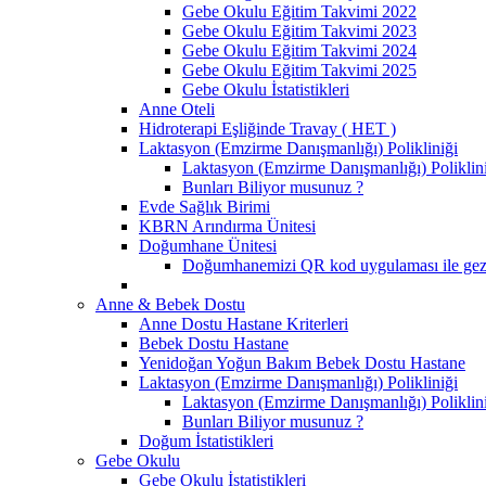
Gebe Okulu Eğitim Takvimi 2022
Gebe Okulu Eğitim Takvimi 2023
Gebe Okulu Eğitim Takvimi 2024
Gebe Okulu Eğitim Takvimi 2025
Gebe Okulu İstatistikleri
Anne Oteli
Hidroterapi Eşliğinde Travay ( HET )
Laktasyon (Emzirme Danışmanlığı) Polikliniği
Laktasyon (Emzirme Danışmanlığı) Polikliniği
Bunları Biliyor musunuz ?
Evde Sağlık Birimi
KBRN Arındırma Ünitesi
Doğumhane Ünitesi
Doğumhanemizi QR kod uygulaması ile gezm
Anne & Bebek Dostu
Anne Dostu Hastane Kriterleri
Bebek Dostu Hastane
Yenidoğan Yoğun Bakım Bebek Dostu Hastane
Laktasyon (Emzirme Danışmanlığı) Polikliniği
Laktasyon (Emzirme Danışmanlığı) Polikliniği
Bunları Biliyor musunuz ?
Doğum İstatistikleri
Gebe Okulu
Gebe Okulu İstatistikleri