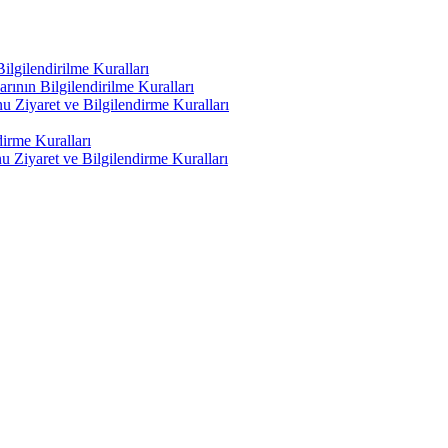
lgilendirilme Kuralları
ının Bilgilendirilme Kuralları
 Ziyaret ve Bilgilendirme Kuralları
irme Kuralları
 Ziyaret ve Bilgilendirme Kuralları