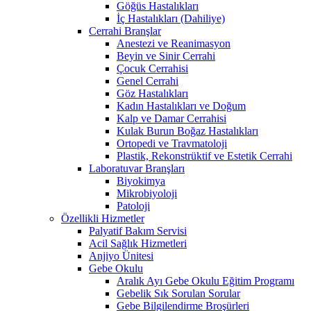
Göğüs Hastalıkları
İç Hastalıkları (Dahiliye)
Cerrahi Branşlar
Anestezi ve Reanimasyon
Beyin ve Sinir Cerrahi
Çocuk Cerrahisi
Genel Cerrahi
Göz Hastalıkları
Kadın Hastalıkları ve Doğum
Kalp ve Damar Cerrahisi
Kulak Burun Boğaz Hastalıkları
Ortopedi ve Travmatoloji
Plastik, Rekonstrüktif ve Estetik Cerrahi
Laboratuvar Branşları
Biyokimya
Mikrobiyoloji
Patoloji
Özellikli Hizmetler
Palyatif Bakım Servisi
Acil Sağlık Hizmetleri
Anjiyo Ünitesi
Gebe Okulu
Aralık Ayı Gebe Okulu Eğitim Programı
Gebelik Sık Sorulan Sorular
Gebe Bilgilendirme Broşürleri