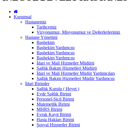
Kurumsal
Hastanemiz
Tarihçemiz
Vizyonumuz, Misyonumuz ve Değerlerlerimiz
Hastane Yönetimi
Başhekim
Başhekim Yardımcısı
Başhekim Yardımcısı
Başhekim Yardımcısı
İdari ve Mali Hizmetler Müdürü
Sağlık Bakım Hizmetleri Müdürü
İdari ve Mali Hizmetler Müdür Yardımcıları
Sağlık Bakım Hizmetleri Müdür Yardımcısı
İdari Birimler
Sağlık Kurulu ( Heyet )
Evde Sağlık Birimi
Personel-Sicil Birimi
Mutemetlik Birimi
MHRS Birimi
Evrak Kayıt Birimi
Hasta Hakları Birimi
Sosyal Hizmetler Birimi