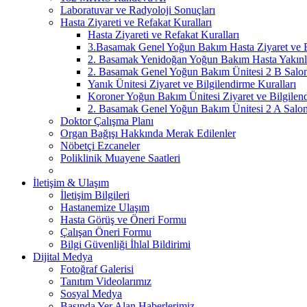
Laboratuvar ve Radyoloji Sonuçları
Hasta Ziyareti ve Refakat Kuralları
Hasta Ziyareti ve Refakat Kuralları
3.Basamak Genel Yoğun Bakım Hasta Ziyaret ve Bi
2. Basamak Yenidoğan Yoğun Bakım Hasta Yakınlar
2. Basamak Genel Yoğun Bakım Ünitesi 2 B Salonu
Yanık Ünitesi Ziyaret ve Bilgilendirme Kuralları
Koroner Yoğun Bakım Ünitesi Ziyaret ve Bilgilend
2. Basamak Genel Yoğun Bakım Ünitesi 2 A Salonu
Doktor Çalışma Planı
Organ Bağışı Hakkında Merak Edilenler
Nöbetçi Ezcaneler
Poliklinik Muayene Saatleri
İletişim & Ulaşım
İletişim Bilgileri
Hastanemize Ulaşım
Hasta Görüş ve Öneri Formu
Çalışan Öneri Formu
Bilgi Güvenliği İhlal Bildirimi
Dijital Medya
Fotoğraf Galerisi
Tanıtım Videolarımız
Sosyal Medya
Basında Yer Alan Haberlerimiz