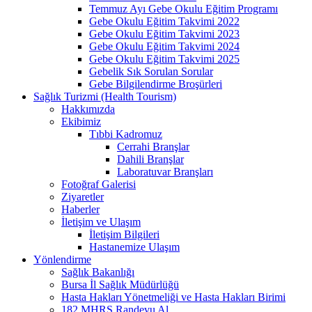
Temmuz Ayı Gebe Okulu Eğitim Programı
Gebe Okulu Eğitim Takvimi 2022
Gebe Okulu Eğitim Takvimi 2023
Gebe Okulu Eğitim Takvimi 2024
Gebe Okulu Eğitim Takvimi 2025
Gebelik Sık Sorulan Sorular
Gebe Bilgilendirme Broşürleri
Sağlık Turizmi (Health Tourism)
Hakkımızda
Ekibimiz
Tıbbi Kadromuz
Cerrahi Branşlar
Dahili Branşlar
Laboratuvar Branşları
Fotoğraf Galerisi
Ziyaretler
Haberler
İletişim ve Ulaşım
İletişim Bilgileri
Hastanemize Ulaşım
Yönlendirme
Sağlık Bakanlığı
Bursa İl Sağlık Müdürlüğü
Hasta Hakları Yönetmeliği ve Hasta Hakları Birimi
182 MHRS Randevu Al