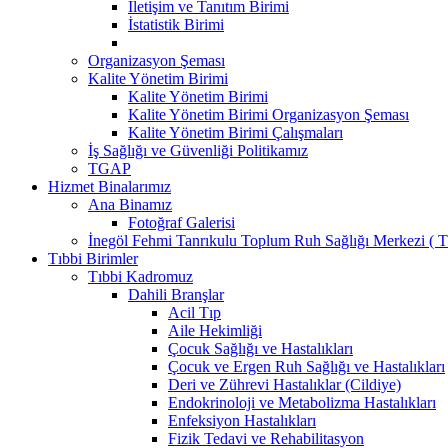
İletişim ve Tanıtım Birimi
İstatistik Birimi
Organizasyon Şeması
Kalite Yönetim Birimi
Kalite Yönetim Birimi
Kalite Yönetim Birimi Organizasyon Şeması
Kalite Yönetim Birimi Çalışmaları
İş Sağlığı ve Güvenliği Politikamız
TGAP
Hizmet Binalarımız
Ana Binamız
Fotoğraf Galerisi
İnegöl Fehmi Tanrıkulu Toplum Ruh Sağlığı Merkezi (
Tıbbi Birimler
Tıbbi Kadromuz
Dahili Branşlar
Acil Tıp
Aile Hekimliği
Çocuk Sağlığı ve Hastalıkları
Çocuk ve Ergen Ruh Sağlığı ve Hastalıkları
Deri ve Zührevi Hastalıklar (Cildiye)
Endokrinoloji ve Metabolizma Hastalıkları
Enfeksiyon Hastalıkları
Fizik Tedavi ve Rehabilitasyon