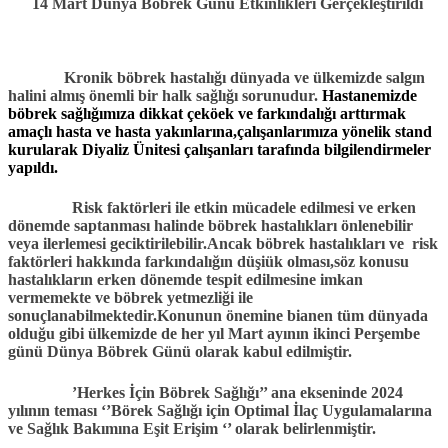
14 Mart Dünya Böbrek Günü Etkinlikleri Gerçekleştirildi
Kronik böbrek hastalığı dünyada ve ülkemizde salgın
halini almış önemli bir halk sağlığı sorunudur.
Hastanemizde
böbrek sağlığımıza dikkat çeköek ve farkındalığı arttırmak
amaçlı hasta ve hasta yakınlarına,çalışanlarımıza yönelik stand
kurularak Diyaliz Ünitesi çalışanları tarafında bilgilendirmeler
yapıldı.
Risk faktörleri ile etkin mücadele edilmesi ve erken
dönemde saptanması halinde böbrek hastalıkları önlenebilir
veya ilerlemesi geciktirilebilir.Ancak böbrek hastalıkları ve risk
faktörleri hakkında farkındalığın düşiük olması,söz konusu
hastalıkların erken dönemde tespit edilmesine imkan
vermemekte ve böbrek yetmezliği ile
sonuçlanabilmektedir.Konunun önemine bianen tüm dünyada
olduğu gibi ülkemizde de her yıl Mart ayının ikinci Perşembe
günü Dünya Böbrek Günü olarak kabul edilmiştir.
’Herkes İçin Böbrek Sağlığı’’ ana ekseninde 2024
yılının teması ‘’Börek Sağlığı için Optimal İlaç Uygulamalarına
ve Sağlık Bakımına Eşit Erişim ‘’ olarak belirlenmiştir.