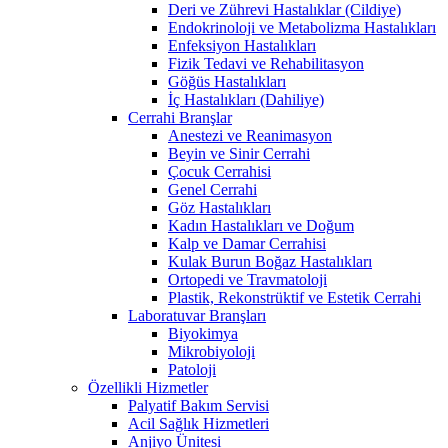
Deri ve Zührevi Hastalıklar (Cildiye)
Endokrinoloji ve Metabolizma Hastalıkları
Enfeksiyon Hastalıkları
Fizik Tedavi ve Rehabilitasyon
Göğüs Hastalıkları
İç Hastalıkları (Dahiliye)
Cerrahi Branşlar
Anestezi ve Reanimasyon
Beyin ve Sinir Cerrahi
Çocuk Cerrahisi
Genel Cerrahi
Göz Hastalıkları
Kadın Hastalıkları ve Doğum
Kalp ve Damar Cerrahisi
Kulak Burun Boğaz Hastalıkları
Ortopedi ve Travmatoloji
Plastik, Rekonstrüktif ve Estetik Cerrahi
Laboratuvar Branşları
Biyokimya
Mikrobiyoloji
Patoloji
Özellikli Hizmetler
Palyatif Bakım Servisi
Acil Sağlık Hizmetleri
Anjiyo Ünitesi