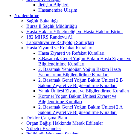
İletişim Bilgileri
Hastanemize Ulaşım
Yönlendirme
Sağlık Bakanlığı
Bursa İl Sağlık Müdürlüğü
Hasta Hakları Yönetmeliği ve Hasta Hakları Birimi
182 MHRS Randevu Al
Laboratuvar ve Radyoloji Sonuçları
Hasta Ziyareti ve Refakat Kuralları
Hasta Ziyareti ve Refakat Kuralları
3.Basamak Genel Yoğun Bakım Hasta Ziyaret ve
Bilgilendirilme Kuralları
2. Basamak Yenidoğan Yoğun Bakım Hasta
Yakınlarının Bilgilendirilme Kuralları
2. Basamak Genel Yoğun Bakım Ünitesi 2 B
Salonu Ziyaret ve Bilgilendirme Kuralları
Yanık Ünitesi Ziyaret ve Bilgilendirme Kuralları
Koroner Yoğun Bakım Ünitesi Ziyaret ve
Bilgilendirme Kuralları
2. Basamak Genel Yoğun Bakım Ünitesi 2 A
Salonu Ziyaret ve Bilgilendirme Kuralları
Doktor Çalışma Planı
Organ Bağışı Hakkında Merak Edilenler
Nöbetçi Ezcaneler
Poliklinik Muayene Saatleri