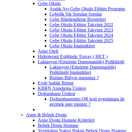
Gebe Okulu
Aralık Ayı Gebe Okulu Eğitim Programı
Gebelik Sık Sorulan Sorular
Gebe Bilgilendirme Broşürleri
Gebe Okulu Eğitim Takvimi 2022
Gebe Okulu Eğitim Takvimi 2023
Gebe Okulu Eğitim Takvimi 2024
Gebe Okulu Eğitim Takvimi 2025
Gebe Okulu İstatistikleri
Anne Oteli
Hidroterapi Eşliğinde Travay ( HET )
Laktasyon (Emzirme Danışmanlığı) Polikliniği
Laktasyon (Emzirme Danışmanlığı)
Polikliniği İstatistikleri
Bunları Biliyor musunuz ?
Evde Sağlık Birimi
KBRN Arındırma Ünitesi
Doğumhane Ünitesi
Doğumhanemizi QR kod uygulaması ile
gezmek ister misiniz ?
Anne & Bebek Dostu
Anne Dostu Hastane Kriterleri
Bebek Dostu Hastane
Yenidoğan Yoğun Bakım Bebek Dostu Hastane