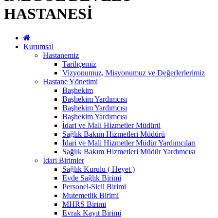
HASTANESİ
Kurumsal
Hastanemiz
Tarihçemiz
Vizyonumuz, Misyonumuz ve Değerlerlerimiz
Hastane Yönetimi
Başhekim
Başhekim Yardımcısı
Başhekim Yardımcısı
Başhekim Yardımcısı
İdari ve Mali Hizmetler Müdürü
Sağlık Bakım Hizmetleri Müdürü
İdari ve Mali Hizmetler Müdür Yardımcıları
Sağlık Bakım Hizmetleri Müdür Yardımcısı
İdari Birimler
Sağlık Kurulu ( Heyet )
Evde Sağlık Birimi
Personel-Sicil Birimi
Mutemetlik Birimi
MHRS Birimi
Evrak Kayıt Birimi