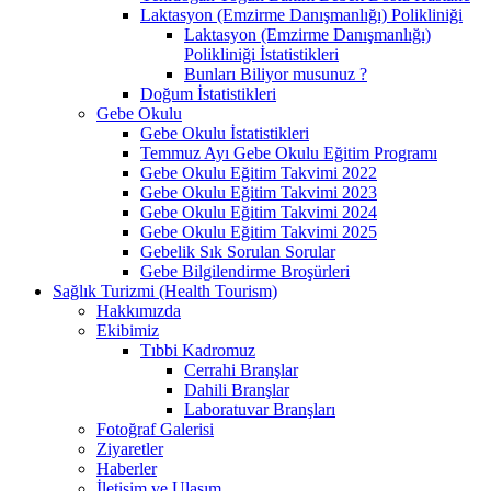
Laktasyon (Emzirme Danışmanlığı) Polikliniği
Laktasyon (Emzirme Danışmanlığı)
Polikliniği İstatistikleri
Bunları Biliyor musunuz ?
Doğum İstatistikleri
Gebe Okulu
Gebe Okulu İstatistikleri
Temmuz Ayı Gebe Okulu Eğitim Programı
Gebe Okulu Eğitim Takvimi 2022
Gebe Okulu Eğitim Takvimi 2023
Gebe Okulu Eğitim Takvimi 2024
Gebe Okulu Eğitim Takvimi 2025
Gebelik Sık Sorulan Sorular
Gebe Bilgilendirme Broşürleri
Sağlık Turizmi (Health Tourism)
Hakkımızda
Ekibimiz
Tıbbi Kadromuz
Cerrahi Branşlar
Dahili Branşlar
Laboratuvar Branşları
Fotoğraf Galerisi
Ziyaretler
Haberler
İletişim ve Ulaşım