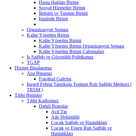
Hasta Hakları Birimi
Sosyal Hizmetler Birimi
İletişim ve Tanıtım Birimi
İstatistik Birimi
Organizasyon Şeması
Kalite Yönetim Birimi
Kalite Yönetim Birimi
Kalite Yönetim Birimi Organizasyon Şeması
Kalite Yönetim Birimi Çalışmaları
İş Sağlığı ve Güvenliği Politikamız
TGAP
Hizmet Binalarımız
Ana Binamız
Fotoğraf Galerisi
İnegöl Fehmi Tanrıkulu Toplum Ruh Sağlığı Merkezi (
TRSM )
Tıbbi Birimler
Tıbbi Kadromuz
Dahili Branşlar
Acil Tıp
Aile Hekimliği
Çocuk Sağlığı ve Hastalıkları
Çocuk ve Ergen Ruh Sağlığı ve
Hastalıkları