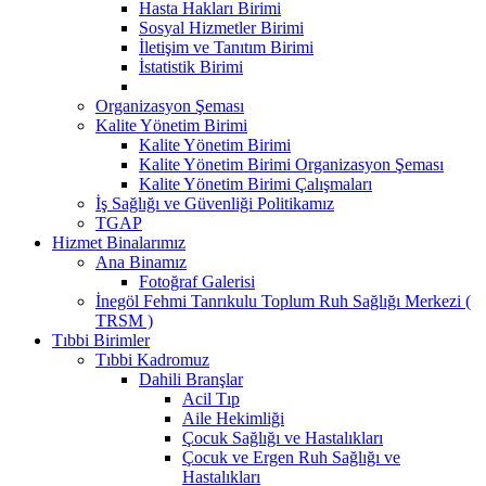
Hasta Hakları Birimi
Sosyal Hizmetler Birimi
İletişim ve Tanıtım Birimi
İstatistik Birimi
Organizasyon Şeması
Kalite Yönetim Birimi
Kalite Yönetim Birimi
Kalite Yönetim Birimi Organizasyon Şeması
Kalite Yönetim Birimi Çalışmaları
İş Sağlığı ve Güvenliği Politikamız
TGAP
Hizmet Binalarımız
Ana Binamız
Fotoğraf Galerisi
İnegöl Fehmi Tanrıkulu Toplum Ruh Sağlığı Merkezi (
TRSM )
Tıbbi Birimler
Tıbbi Kadromuz
Dahili Branşlar
Acil Tıp
Aile Hekimliği
Çocuk Sağlığı ve Hastalıkları
Çocuk ve Ergen Ruh Sağlığı ve
Hastalıkları