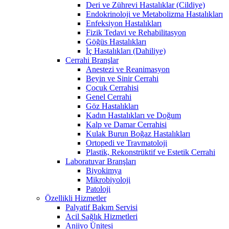
Deri ve Zührevi Hastalıklar (Cildiye)
Endokrinoloji ve Metabolizma Hastalıkları
Enfeksiyon Hastalıkları
Fizik Tedavi ve Rehabilitasyon
Göğüs Hastalıkları
İç Hastalıkları (Dahiliye)
Cerrahi Branşlar
Anestezi ve Reanimasyon
Beyin ve Sinir Cerrahi
Çocuk Cerrahisi
Genel Cerrahi
Göz Hastalıkları
Kadın Hastalıkları ve Doğum
Kalp ve Damar Cerrahisi
Kulak Burun Boğaz Hastalıkları
Ortopedi ve Travmatoloji
Plastik, Rekonstrüktif ve Estetik Cerrahi
Laboratuvar Branşları
Biyokimya
Mikrobiyoloji
Patoloji
Özellikli Hizmetler
Palyatif Bakım Servisi
Acil Sağlık Hizmetleri
Anjiyo Ünitesi