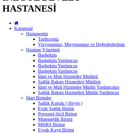
HASTANESİ
Kurumsal
Hastanemiz
Tarihçemiz
Vizyonumuz, Misyonumuz ve Değerlerlerimiz
Hastane Yönetimi
Başhekim
Başhekim Yardımcısı
Başhekim Yardımcısı
Başhekim Yardımcısı
İdari ve Mali Hizmetler Müdürü
Sağlık Bakım Hizmetleri Müdürü
İdari ve Mali Hizmetler Müdür Yardımcıları
Sağlık Bakım Hizmetleri Müdür Yardımcısı
İdari Birimler
Sağlık Kurulu ( Heyet )
Evde Sağlık Birimi
Personel-Sicil Birimi
Mutemetlik Birimi
MHRS Birimi
Evrak Kayıt Birimi