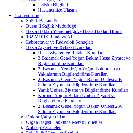
İletişim Bilgileri
Hastanemize Ulaşım
Yönlendirme
Sağlık Bakanlığı
Bursa İl Sağlık Müdürlüğü
Hasta Hakları Yönetmeliği ve Hasta Hakları Birimi
182 MHRS Randevu Al
Laboratuvar ve Radyoloji Sonuçları
Hasta Ziyareti ve Refakat Kuralları
Hasta Ziyareti ve Refakat Kuralları
3.Basamak Genel Yoğun Bakım Hasta Ziyaret ve
Bilgilendirilme Kuralları
2. Basamak Yenidoğan Yoğun Bakım Hasta
Yakınlarının Bilgilendirilme Kuralları
2. Basamak Genel Yoğun Bakım Ünitesi 2 B
Salonu Ziyaret ve Bilgilendirme Kuralları
Yanık Ünitesi Ziyaret ve Bilgilendirme Kuralları
Koroner Yoğun Bakım Ünitesi Ziyaret ve
Bilgilendirme Kuralları
2. Basamak Genel Yoğun Bakım Ünitesi 2 A
Salonu Ziyaret ve Bilgilendirme Kuralları
Doktor Çalışma Planı
Organ Bağışı Hakkında Merak Edilenler
Nöbetçi Ezcaneler
Poliklinik Muayene Saatleri