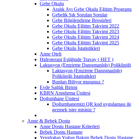
Gebe Okulu
Aralık Ayı Gebe Okulu Eğitim Programı
Gebelik Sık Sorulan Sorular
Gebe Bilgilendirme Broşürleri
Gebe Okulu Eğitim Takvimi 2022
Gebe Okulu Eğitim Takvimi 2023
Gebe Okulu Eğitim Takvimi 2024
Gebe Okulu Eğitim Takvimi 2025
Gebe Okulu İstatistikleri
Anne Oteli
Hidroterapi Eşliğinde Travay ( HET )
Laktasyon (Emzirme Danışmanlığı) Polikliniği
Laktasyon (Emzirme Danışmanlığı)
Polikliniği İstatistikleri
Bunları Biliyor musunuz ?
Evde Sağlık Birimi
KBRN Arındırma Ünitesi
Doğumhane Ünitesi
Doğumhanemizi QR kod uygulaması ile
gezmek ister misiniz ?
Anne & Bebek Dostu
Anne Dostu Hastane Kriterleri
Bebek Dostu Hastane
Yenidoğan Yoğun Bakım Bebek Dostu Hastane