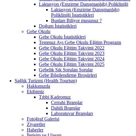
Laktasyon (Emzirme Danışmanlığı) Polikliniği
Laktasyon (Emzirme Danışmanlığı)
Polikliniği İstatistikleri
Bunları Biliyor musunuz ?
Doğum İstatistikleri
Gebe Okulu
Gebe Okulu İstatistikleri
Temmuz Ayı Gebe Okulu Eğitim Programı
Gebe Okulu Eğitim Takvimi 2022
Gebe Okulu Eğitim Takvimi 2023
Gebe Okulu Eğitim Takvimi 2024
Gebe Okulu Eğitim Takvimi 2025
Gebelik Sık Sorulan Sorular
Gebe Bilgilendirme Broşürleri
Sağlık Turizmi (Health Tourism)
Hakkımızda
Ekibimiz
Tıbbi Kadromuz
Cerrahi Branşlar
Dahili Branşlar
Laboratuvar Branşları
Fotoğraf Galerisi
Ziyaretler
Haberler
İletişim ve Ulaşım