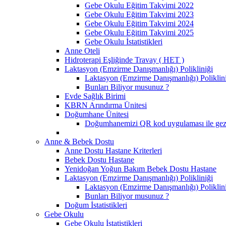
Gebe Okulu Eğitim Takvimi 2022
Gebe Okulu Eğitim Takvimi 2023
Gebe Okulu Eğitim Takvimi 2024
Gebe Okulu Eğitim Takvimi 2025
Gebe Okulu İstatistikleri
Anne Oteli
Hidroterapi Eşliğinde Travay ( HET )
Laktasyon (Emzirme Danışmanlığı) Polikliniği
Laktasyon (Emzirme Danışmanlığı) Polikliniği
Bunları Biliyor musunuz ?
Evde Sağlık Birimi
KBRN Arındırma Ünitesi
Doğumhane Ünitesi
Doğumhanemizi QR kod uygulaması ile gezm
Anne & Bebek Dostu
Anne Dostu Hastane Kriterleri
Bebek Dostu Hastane
Yenidoğan Yoğun Bakım Bebek Dostu Hastane
Laktasyon (Emzirme Danışmanlığı) Polikliniği
Laktasyon (Emzirme Danışmanlığı) Polikliniği
Bunları Biliyor musunuz ?
Doğum İstatistikleri
Gebe Okulu
Gebe Okulu İstatistikleri