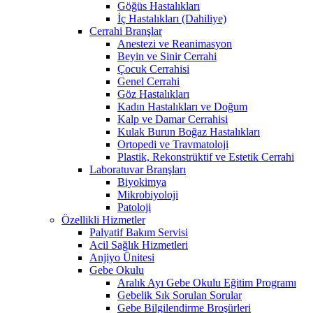
Göğüs Hastalıkları
İç Hastalıkları (Dahiliye)
Cerrahi Branşlar
Anestezi ve Reanimasyon
Beyin ve Sinir Cerrahi
Çocuk Cerrahisi
Genel Cerrahi
Göz Hastalıkları
Kadın Hastalıkları ve Doğum
Kalp ve Damar Cerrahisi
Kulak Burun Boğaz Hastalıkları
Ortopedi ve Travmatoloji
Plastik, Rekonstrüktif ve Estetik Cerrahi
Laboratuvar Branşları
Biyokimya
Mikrobiyoloji
Patoloji
Özellikli Hizmetler
Palyatif Bakım Servisi
Acil Sağlık Hizmetleri
Anjiyo Ünitesi
Gebe Okulu
Aralık Ayı Gebe Okulu Eğitim Programı
Gebelik Sık Sorulan Sorular
Gebe Bilgilendirme Broşürleri