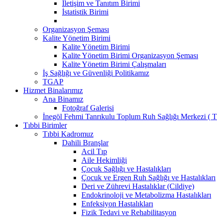
İletişim ve Tanıtım Birimi
İstatistik Birimi
Organizasyon Şeması
Kalite Yönetim Birimi
Kalite Yönetim Birimi
Kalite Yönetim Birimi Organizasyon Şeması
Kalite Yönetim Birimi Çalışmaları
İş Sağlığı ve Güvenliği Politikamız
TGAP
Hizmet Binalarımız
Ana Binamız
Fotoğraf Galerisi
İnegöl Fehmi Tanrıkulu Toplum Ruh Sağlığı Merkezi (
Tıbbi Birimler
Tıbbi Kadromuz
Dahili Branşlar
Acil Tıp
Aile Hekimliği
Çocuk Sağlığı ve Hastalıkları
Çocuk ve Ergen Ruh Sağlığı ve Hastalıkları
Deri ve Zührevi Hastalıklar (Cildiye)
Endokrinoloji ve Metabolizma Hastalıkları
Enfeksiyon Hastalıkları
Fizik Tedavi ve Rehabilitasyon