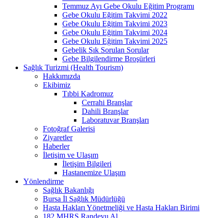
Temmuz Ayı Gebe Okulu Eğitim Programı
Gebe Okulu Eğitim Takvimi 2022
Gebe Okulu Eğitim Takvimi 2023
Gebe Okulu Eğitim Takvimi 2024
Gebe Okulu Eğitim Takvimi 2025
Gebelik Sık Sorulan Sorular
Gebe Bilgilendirme Broşürleri
Sağlık Turizmi (Health Tourism)
Hakkımızda
Ekibimiz
Tıbbi Kadromuz
Cerrahi Branşlar
Dahili Branşlar
Laboratuvar Branşları
Fotoğraf Galerisi
Ziyaretler
Haberler
İletişim ve Ulaşım
İletişim Bilgileri
Hastanemize Ulaşım
Yönlendirme
Sağlık Bakanlığı
Bursa İl Sağlık Müdürlüğü
Hasta Hakları Yönetmeliği ve Hasta Hakları Birimi
182 MHRS Randevu Al