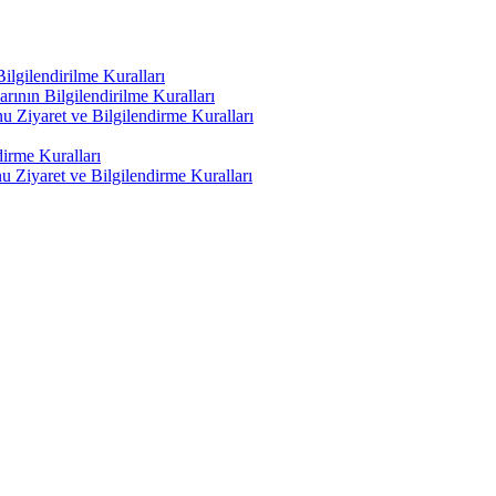
lgilendirilme Kuralları
ının Bilgilendirilme Kuralları
 Ziyaret ve Bilgilendirme Kuralları
irme Kuralları
 Ziyaret ve Bilgilendirme Kuralları