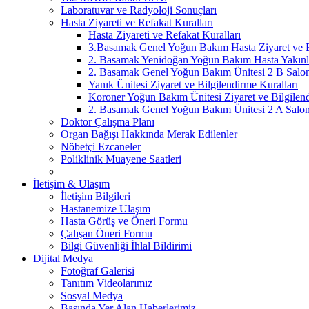
Laboratuvar ve Radyoloji Sonuçları
Hasta Ziyareti ve Refakat Kuralları
Hasta Ziyareti ve Refakat Kuralları
3.Basamak Genel Yoğun Bakım Hasta Ziyaret ve Bi
2. Basamak Yenidoğan Yoğun Bakım Hasta Yakınlar
2. Basamak Genel Yoğun Bakım Ünitesi 2 B Salonu
Yanık Ünitesi Ziyaret ve Bilgilendirme Kuralları
Koroner Yoğun Bakım Ünitesi Ziyaret ve Bilgilend
2. Basamak Genel Yoğun Bakım Ünitesi 2 A Salonu
Doktor Çalışma Planı
Organ Bağışı Hakkında Merak Edilenler
Nöbetçi Ezcaneler
Poliklinik Muayene Saatleri
İletişim & Ulaşım
İletişim Bilgileri
Hastanemize Ulaşım
Hasta Görüş ve Öneri Formu
Çalışan Öneri Formu
Bilgi Güvenliği İhlal Bildirimi
Dijital Medya
Fotoğraf Galerisi
Tanıtım Videolarımız
Sosyal Medya
Basında Yer Alan Haberlerimiz