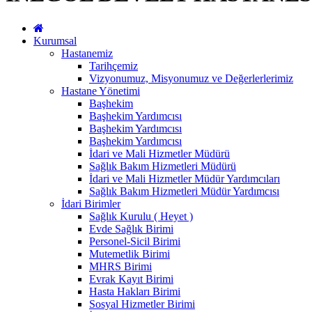
Kurumsal
Hastanemiz
Tarihçemiz
Vizyonumuz, Misyonumuz ve Değerlerlerimiz
Hastane Yönetimi
Başhekim
Başhekim Yardımcısı
Başhekim Yardımcısı
Başhekim Yardımcısı
İdari ve Mali Hizmetler Müdürü
Sağlık Bakım Hizmetleri Müdürü
İdari ve Mali Hizmetler Müdür Yardımcıları
Sağlık Bakım Hizmetleri Müdür Yardımcısı
İdari Birimler
Sağlık Kurulu ( Heyet )
Evde Sağlık Birimi
Personel-Sicil Birimi
Mutemetlik Birimi
MHRS Birimi
Evrak Kayıt Birimi
Hasta Hakları Birimi
Sosyal Hizmetler Birimi